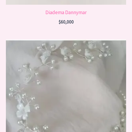
Diadema Dannymar
$
60,000