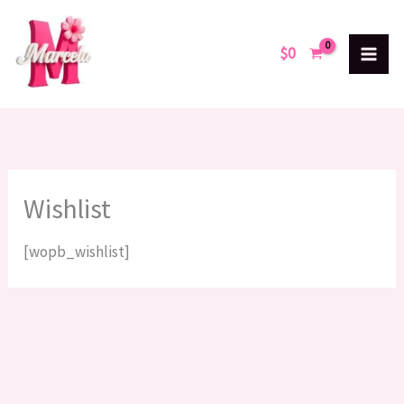
Ir
al
$
0
contenido
Wishlist
[wopb_wishlist]