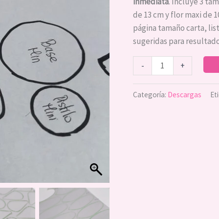
+
inmediata
. Incluye 3 ta
Molde
de 13 cm y flor maxi de 
Aretes
página tamaño carta, lis
cantidad
sugeridas para resultado
-
+
Categoría:
Descargas
Et