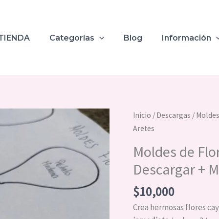
TIENDA
Categorías
Blog
Información
Moldes
Inicio
/
Descargas
/ Moldes
de
Aretes
Flores
Moldes de Flo
Cayena,
Descargar + M
3
modelos
$
10,000
para
Descargar
Crea hermosas flores ca