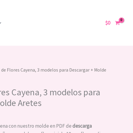
Cayena,
3
$
0
modelos
para
Descargar
+
Molde
Aretes
 de Flores Cayena, 3 modelos para Descargar + Molde
cantidad
res Cayena, 3 modelos para
olde Aretes
yena con nuestro molde en PDF de
descarga