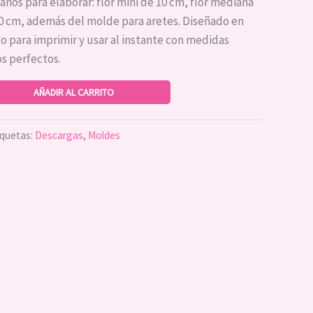
maños para elaborar: flor mini de 10 cm, flor mediana
10 cm, además del molde para aretes. Diseñado en
to para imprimir y usar al instante con medidas
s perfectos.
AÑADIR AL CARRITO
iquetas:
Descargas
,
Moldes