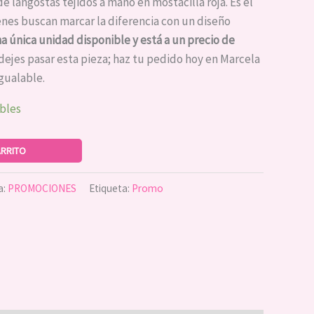
e langostas tejidos a mano en mostacilla roja. Es el
enes buscan marcar la diferencia con un diseño
 única unidad disponible y está a un precio de
ejes pasar esta pieza; haz tu pedido hoy en Marcela
igualable.
ibles
ARRITO
a:
PROMOCIONES
Etiqueta:
Promo