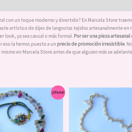
l con un toque moderno y divertido? En Marcela Store traemos 
traste artístico de dijes de langostas tejidos artesanalmente en 
er look, ya sea casual o más formal.
Por ser una pieza artesanal
r eso la hemos puesto a un
precio de promoción irresistible
. N
y mismo en Marcela Store antes de que alguien más se adelante
El
El
El
El
¡Oferta!
precio
precio
precio
pre
original
actual
original
act
era:
es:
era:
es:
$40,000.
$20,000.
$30,000.
$1