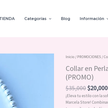
TIENDA
Categorías
Blog
Información
El
Collar
Inicio
/
PROMOCIONES
/ Co
precio
en
Collar en Perl
original
Perlas
era:
(PROMO)
Dijes
$35,000
Langosta
$
35,000
$
20,000
en
Mostacilla
¡Eleva tu estilo con la so
(PROMO)
Marcela Store! Combinamo