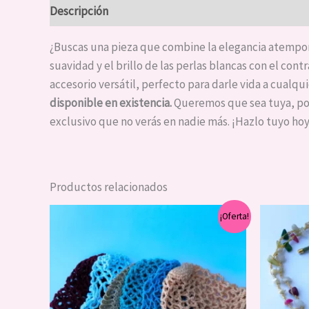
Descripción
¿Buscas una pieza que combine la elegancia atempora
suavidad y el brillo de las perlas blancas con el con
accesorio versátil, perfecto para darle vida a cualqui
disponible en existencia.
Queremos que sea tuya, po
exclusivo que no verás en nadie más. ¡Hazlo tuyo ho
Productos relacionados
El
El
¡Oferta!
precio
precio
original
actual
era:
es:
$25,000.
$15,000.