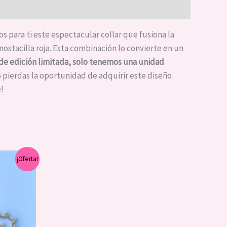
para ti este espectacular collar que fusiona la
mostacilla roja. Esta combinación lo convierte en un
 de edición limitada, solo tenemos una unidad
o pierdas la oportunidad de adquirir este diseño
!
¡Oferta!
cio
ual
5,000.