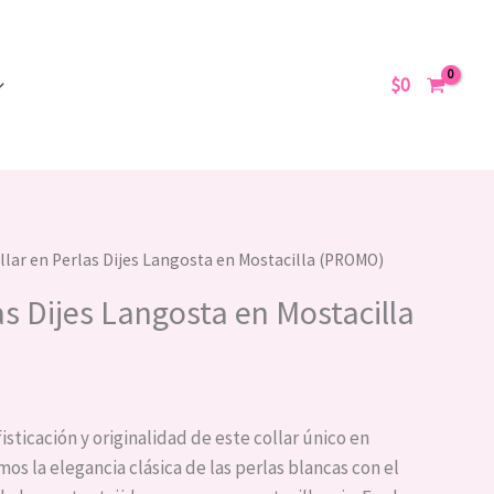
era:
es:
Dijes
$35,000.
$20,000.
Langosta
$
0
en
Mostacilla
(PROMO)
cantidad
El
llar en Perlas Dijes Langosta en Mostacilla (PROMO)
precio
as Dijes Langosta en Mostacilla
actual
es:
.
$20,000.
fisticación y originalidad de este collar único en
s la elegancia clásica de las perlas blancas con el