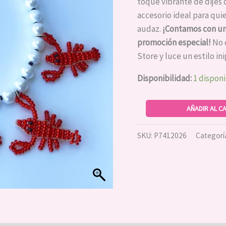
cantidad
toque vibrante de dijes d
accesorio ideal para qui
audaz.
¡Contamos con una
promoción especial!
No d
Store y luce un estilo in
Disponibilidad:
1 dispon
AÑADIR AL C
SKU:
P7412026
Categorí