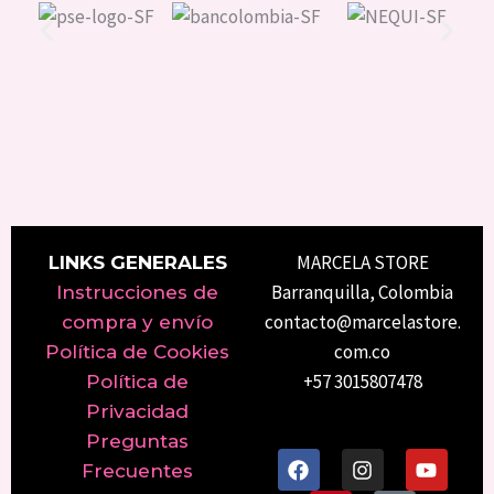
MARCELA STORE
LINKS GENERALES
Barranquilla, Colombia
Instrucciones de
contacto@marcelastore.
compra y envío
com.co
Política de Cookies
+57 3015807478
Política de
Privacidad
Preguntas
F
P
I
T
Y
Frecuentes
a
i
n
i
o